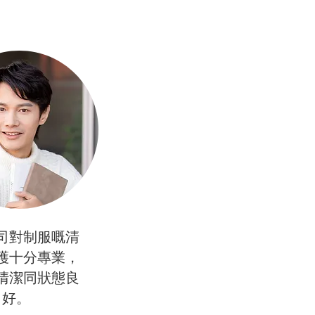
司對制服嘅清
護十分專業，
清潔同狀態良
好。