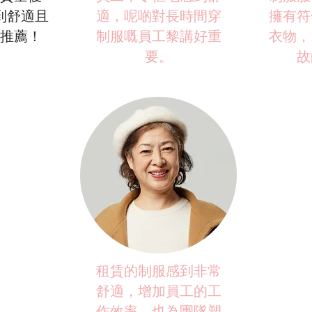
到舒適且
適，呢啲對長時間穿
擁有符
推薦！
制服嘅員工黎講好重
衣物，
要。
故
租賃的制服感到非常
舒適，增加員工的工
作效率，也為團隊塑