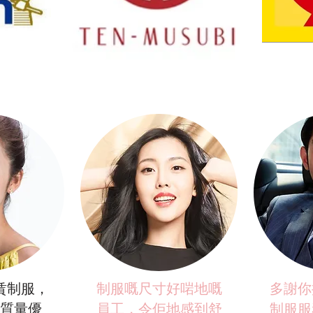
賃制服，
制服嘅尺寸好啱地嘅
多謝你
質量優
員工，令佢地感到舒
制服服