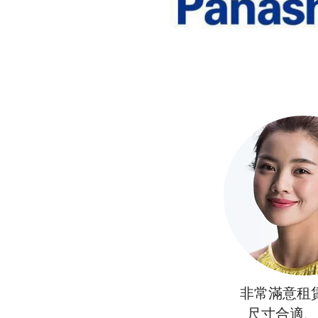
非常滿意租
尺寸合適、