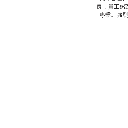
良，員工感
專業。強烈