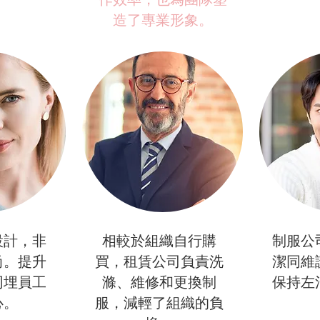
造了專業形象。
設計，非
相較於組織自行購
制服公
尚。提升
買，租賃公司負責洗
潔同維
同埋員工
滌、維修和更換制
保持左
心。
服，減輕了組織的負