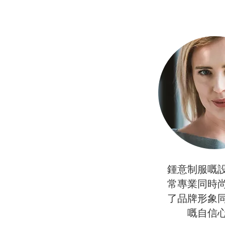
鍾意制服嘅
常專業同時
了品牌形象
嘅自信