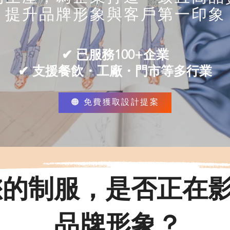
提升品牌形象與客戶第一印象
✔ 已服務100+企業
✔ 支援餐飲・工廠・門市等多行業
🟠 免費獲取設計提案
您的制服，是否正在
品牌形象？