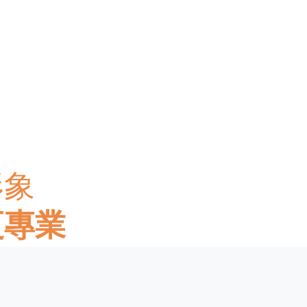
形象
更專業