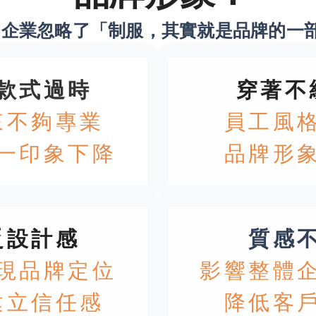
多企業忽略了「制服，其實就是品牌的一
款式過時
穿著不
來不夠專業
員工風
一印象下降
品牌形
乏設計感
質感
現品牌定位
影響整體
建立信任感
降低客