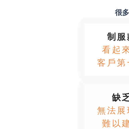
很
制服
看起
客戶第
缺
無法展
難以