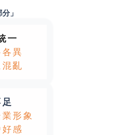
部分」
統一
格各異
象混亂
不足
企業形象
戶好感