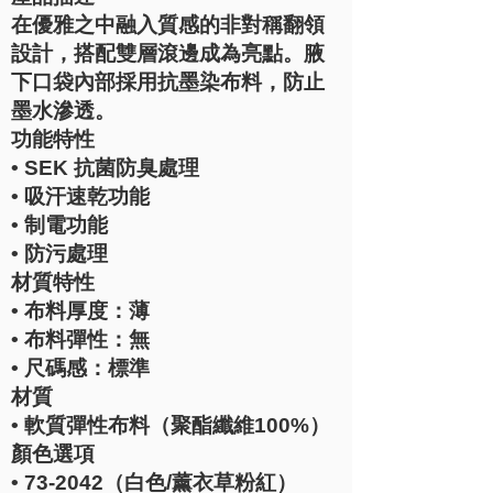
在優雅之中融入質感的非對稱翻領
設計，搭配雙層滾邊成為亮點。腋
下口袋內部採用抗墨染布料，防止
墨水滲透。
功能特性
• SEK 抗菌防臭處理
• 吸汗速乾功能
• 制電功能
• 防污處理
材質特性
• 布料厚度：薄
• 布料彈性：無
• 尺碼感：標準
材質
• 軟質彈性布料（聚酯纖維100%）
顏色選項
• 73-2042（白色/薰衣草粉紅）