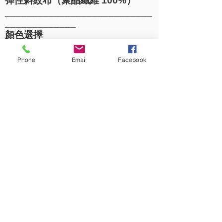
彈性斜紋布（聚酯纖維 100%）
___________________________
_____________
顏色選擇
• 白色/粉色 (LW102-12)
• 白色/藍色 (LW102-13)
Phone
Email
Facebook