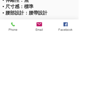
• 伸縮性：無
• 尺寸感：標準
• 腰部設計：腰帶設計
___________________________
_____________
材質
Phone
Email
Facebook
柔軟針織布 (聚酯纖維 100%)
___________________________
_____________
顏色選擇
• 白色 (OM701-10)
• 淺灰色 (OM701-01)
___________________________
_____________
適用場合
• 工作場合
• 專業環境
• 醫療保健
• 日常舒適穿著