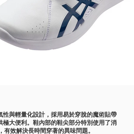
氣性與輕量化設計，採用易於穿脫的魔術貼帶
供極大便利。鞋內部的鞋尖部分特別使用了消
材料，有效解決長時間穿著的異味問題。